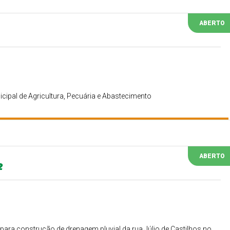
ABERTO
icipal de Agricultura, Pecuária e Abastecimento
ABERTO
2
ara construção de drenagem pluvial da rua Júlio de Castilhos no