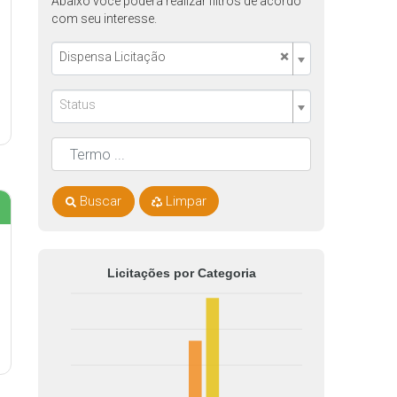
Abaixo você poderá realizar filtros de acordo
com seu interesse.
×
Dispensa Licitação
Status
Buscar
Limpar
Licitações por Categoria