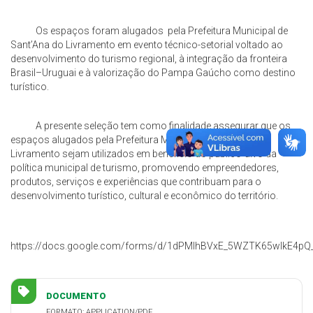
Os espaços foram alugados pela Prefeitura Municipal de
Sant’Ana do Livramento em evento técnico-setorial voltado ao
desenvolvimento do turismo regional, à integração da fronteira
Brasil–Uruguai e à valorização do Pampa Gaúcho como destino
turístico.
A presente seleção tem como finalidade assegurar que os
espaços alugados pela Prefeitura Municipal de Sant’Ana do
Livramento sejam utilizados em benefício do público-alvo da
política municipal de turismo, promovendo empreendedores,
produtos, serviços e experiências que contribuam para o
desenvolvimento turístico, cultural e econômico do território.
https://docs.google.com/forms/d/1dPMlhBVxE_5WZTK65wIkE4pQ
DOCUMENTO
FORMATO: APPLICATION/PDF