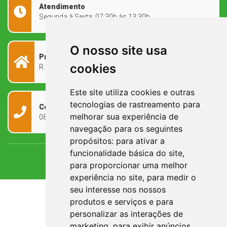
Atendimento
Segunda à Sexta: 07:30h às 13:30h
O nosso site usa
Prefeitura Municipal
cookies
R. Rivadávia Corrêa, 858 - Centro - RS, 97573-010
Este site utiliza cookies e outras
tecnologias de rastreamento para
Contato
melhorar sua experiência de
0800 090 2050
navegação para os seguintes
propósitos:
para ativar a
funcionalidade básica do site
,
para proporcionar uma melhor
experiência no site
,
para medir o
seu interesse nos nossos
produtos e serviços e para
personalizar as interações de
marketing
,
para exibir anúncios