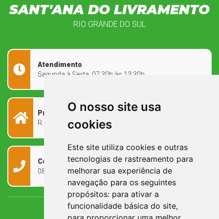
SANT'ANA DO LIVRAMENTO
RIO GRANDE DO SUL
Atendimento
Segunda à Sexta: 07:30h às 13:30h
O nosso site usa
Prefeitura Municipal
cookies
R. Rivadávia Corrêa, 858 - Centro - RS, 97573-010
Este site utiliza cookies e outras
tecnologias de rastreamento para
Contato
melhorar sua experiência de
0800 090 2050
navegação para os seguintes
propósitos:
para ativar a
funcionalidade básica do site
,
para proporcionar uma melhor