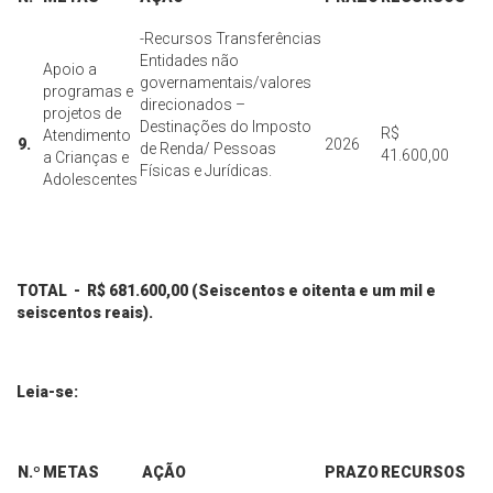
-Recursos Transferências
Entidades não
Apoio a
governamentais/valores
programas e
direcionados –
projetos de
Destinações do Imposto
R$
Atendimento
9.
2026
de Renda/ Pessoas
41.600,00
a Crianças e
Físicas e Jurídicas.
Adolescentes
TOTAL - R$ 681.600,00 (Seiscentos e oitenta e um mil e
seiscentos reais).
Leia-se:
N.º
METAS
AÇÃO
PRAZO
RECURSOS