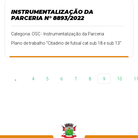
INSTRUMENTALIZAÇÃO DA
PARCERIA N° 8893/2022
Categoria: OSC - Instrumentalização da Parceria
Plano de trabalho "Citadino de futsal cat sub 18 e sub 13"
4
5
6
7
8
9
10
1
«