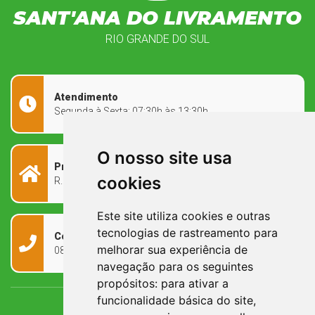
SANT'ANA DO LIVRAMENTO
RIO GRANDE DO SUL
Atendimento
Segunda à Sexta: 07:30h às 13:30h
O nosso site usa
Prefeitura Municipal
cookies
R. Rivadávia Corrêa, 858 - Centro - RS, 97573-010
Este site utiliza cookies e outras
tecnologias de rastreamento para
Contato
melhorar sua experiência de
0800 090 2050
navegação para os seguintes
propósitos:
para ativar a
funcionalidade básica do site
,